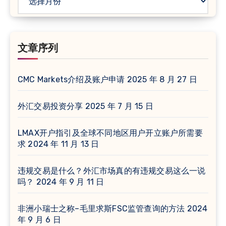
章
（时
间
文章序列
排
序）
CMC Markets介绍及账户申请
2025 年 8 月 27 日
外汇交易投资分享
2025 年 7 月 15 日
LMAX开户指引及全球不同地区用户开立账户所需要
求
2024 年 11 月 13 日
违规交易是什么？外汇市场真的有违规交易这么一说
吗？
2024 年 9 月 11 日
非洲小瑞士之称–毛里求斯FSC监管查询的方法
2024
年 9 月 6 日