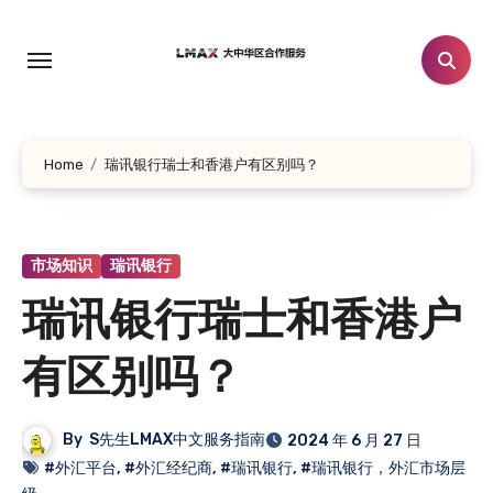
跳
转
到
内
容
Home
瑞讯银行瑞士和香港户有区别吗？
市场知识
瑞讯银行
瑞讯银行瑞士和香港户
有区别吗？
By
S先生LMAX中文服务指南
2024 年 6 月 27 日
#外汇平台
,
#外汇经纪商
,
#瑞讯银行
,
#瑞讯银行，外汇市场层