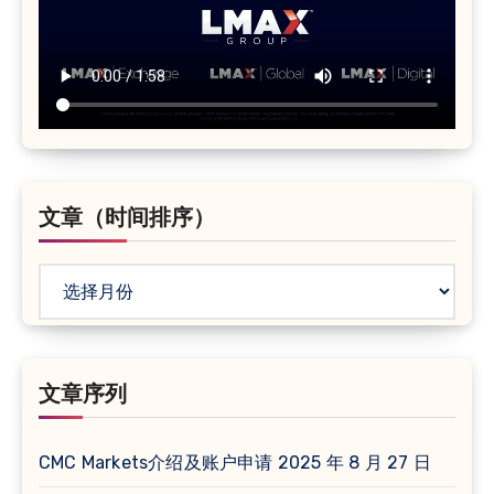
文章（时间排序）
文
章
（时
间
文章序列
排
序）
CMC Markets介绍及账户申请
2025 年 8 月 27 日