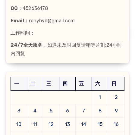
QQ
：452636178
Email：
renybyb@gmail.com
工作时间：
24/7全天服务
，如遇未及时回复请稍等片刻;24小时
内回复
一
二
三
四
五
六
日
1
2
3
4
5
6
7
8
9
10
11
12
13
14
15
16