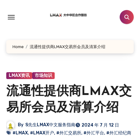
跳
转
到
内
容
Home
流通性提供商LMAX交易所会员及清算介绍
LMAX资讯
市场知识
流通性提供商LMAX交
易所会员及清算介绍
By
S先生LMAX中文服务指南
2024 年 7 月 12 日
#LMAX
,
#LMAX开户
,
#外汇交易所
,
#外汇平台
,
#外汇经纪商