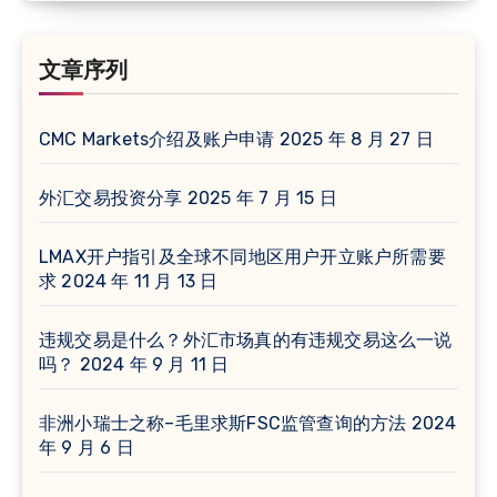
（时
间
文章序列
排
序）
CMC Markets介绍及账户申请
2025 年 8 月 27 日
外汇交易投资分享
2025 年 7 月 15 日
LMAX开户指引及全球不同地区用户开立账户所需要
求
2024 年 11 月 13 日
违规交易是什么？外汇市场真的有违规交易这么一说
吗？
2024 年 9 月 11 日
非洲小瑞士之称–毛里求斯FSC监管查询的方法
2024
年 9 月 6 日