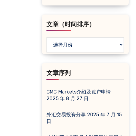
文章（时间排序）
文
章
（时
间
文章序列
排
序）
CMC Markets介绍及账户申请
2025 年 8 月 27 日
外汇交易投资分享
2025 年 7 月 15
日