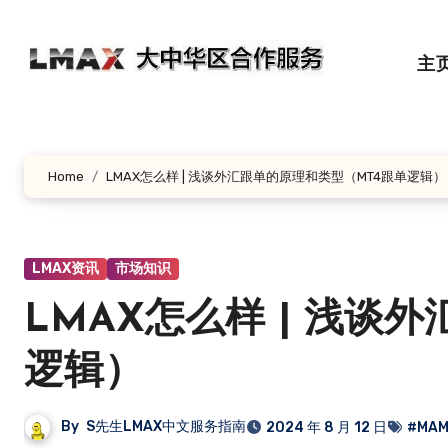
跳
转
主
到
内
容
Home
LMAX怎么样 | 浅谈外汇跟单的原理和类型（MT4跟单逻辑）
LMAX资讯
市场知识
LMAX怎么样 | 浅谈
逻辑）
By
S先生LMAX中文服务指南
2024 年 8 月 12 日
#MA