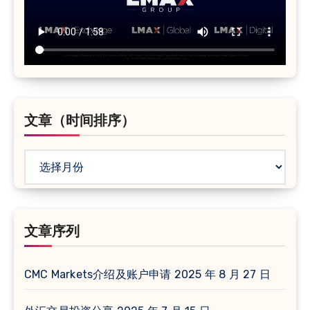
文章（时间排序）
文
章
（时
间
文章序列
排
序）
CMC Markets介绍及账户申请
2025 年 8 月 27 日