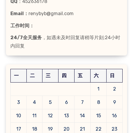
QQ
：452636178
Email：
renybyb@gmail.com
工作时间：
24/7全天服务
，如遇未及时回复请稍等片刻;24小时
内回复
一
二
三
四
五
六
日
1
2
3
4
5
6
7
8
9
10
11
12
13
14
15
16
17
18
19
20
21
22
23