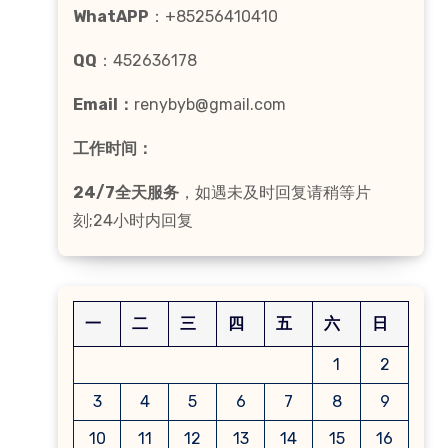
WhatAPP
：+85256410410
QQ
：452636178
Email：
renybyb@gmail.com
工作时间：
24/7全天服务
，如遇未及时回复请稍等片
刻;24小时内回复
一
二
三
四
五
六
日
1
2
3
4
5
6
7
8
9
10
11
12
13
14
15
16