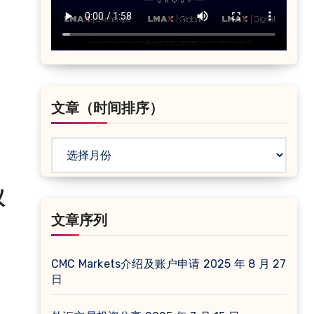
文章（时间排序）
文
章
（时
议
间
文章序列
排
序）
CMC Markets介绍及账户申请
2025 年 8 月 27
日