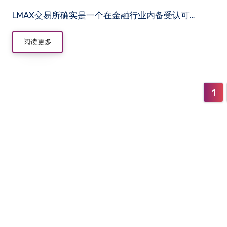
LMAX交易所确实是一个在金融行业内备受认可…
阅读更多
文
1
章
分
页