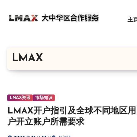
跳
转
主
到
内
容
LMAX
LMAX资讯
市场知识
LMAX开户指引及全球不同地区用
户开立账户所需要求