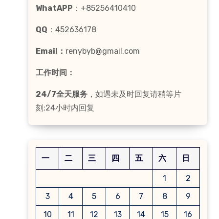
WhatAPP
：+85256410410
QQ
：452636178
Email：
renybyb@gmail.com
工作时间：
24/7全天服务
，如遇未及时回复请稍等片
刻;24小时内回复
一
二
三
四
五
六
日
1
2
3
4
5
6
7
8
9
10
11
12
13
14
15
16