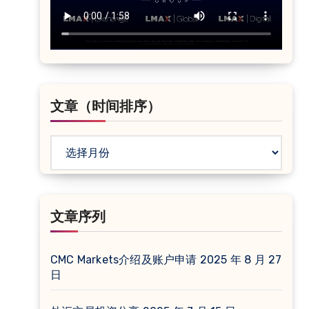
文章（时间排序）
文
章
（时
间
文章序列
排
序）
CMC Markets介绍及账户申请
2025 年 8 月 27
日