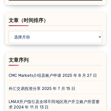
文章（时间排序）
文
章
（时
间
文章序列
排
序）
CMC Markets介绍及账户申请
2025 年 8 月 27 日
外汇交易投资分享
2025 年 7 月 15 日
LMAX开户指引及全球不同地区用户开立账户所需要
求
2024 年 11 月 13 日